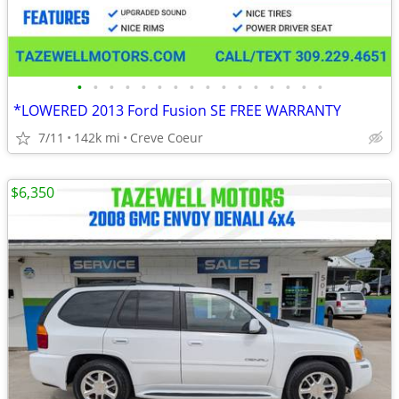
•
•
•
•
•
•
•
•
•
•
•
•
•
•
•
•
*LOWERED 2013 Ford Fusion SE FREE WARRANTY
7/11
142k mi
Creve Coeur
$6,350