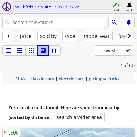
Smithfield ± 5.5 mi
cars+trucks
post
acct
+
price
sold by
type
model year
fuel
newest
1 - 2
of 60
SUVs
classic cars
electric cars
pickups-trucks
Zero local results found. Here are some from nearby
search a wider area
(sorted by distance)
$1,500