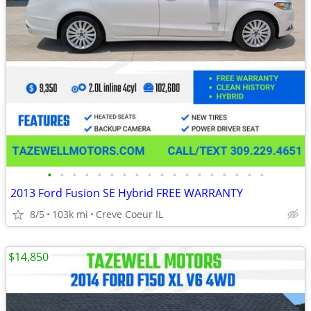
•
•
•
•
•
•
•
•
•
•
•
•
•
•
•
•
•
•
2013 Ford Fusion SE Hybrid FREE WARRANTY
8/5
103k mi
Creve Coeur IL
$14,850