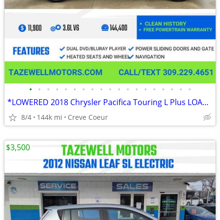
•
•
•
•
•
•
•
•
•
•
•
•
•
•
•
•
•
•
•
*LOWERED 2018 Chrysler Pacifica Touring L Plus LOADED FREE WARRANTY
8/4
144k mi
Creve Coeur
$3,500