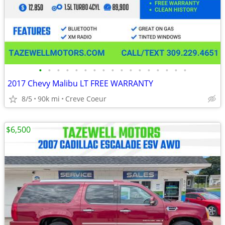
•
•
•
•
•
•
•
•
•
•
•
•
•
•
•
•
•
2017 Chevy Malibu LT FREE WARRANTY
8/5
90k mi
Creve Coeur
$6,500