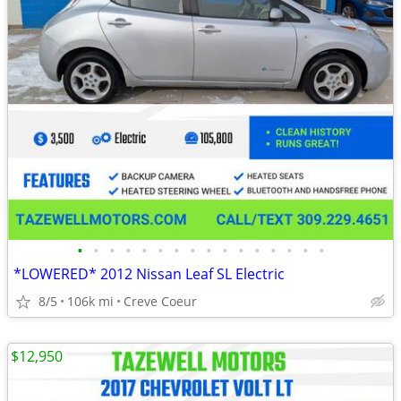
•
•
•
•
•
•
•
•
•
•
•
•
•
•
•
•
*LOWERED* 2012 Nissan Leaf SL Electric
8/5
106k mi
Creve Coeur
$12,950