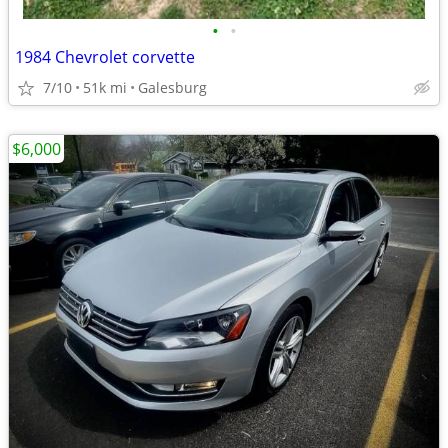
•
•
1984 Chevrolet corvette
7/10
51k mi
Galesburg
$6,000