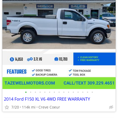
•
•
•
•
•
•
•
•
•
•
•
•
•
•
•
2014 Ford F150 XL V6 4WD FREE WARRANTY
7/20
114k mi
Creve Coeur