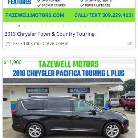
•
•
•
•
•
•
•
•
•
•
•
•
•
•
•
•
•
•
•
2013 Chrysler Town & Country Touring
8/3
180k mi
Creve Coeur
$11,900