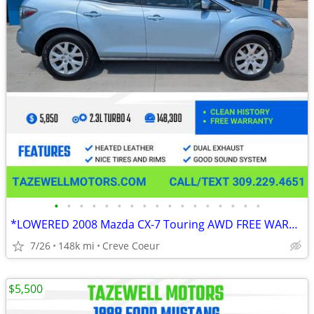
•
•
•
•
•
•
•
•
•
•
•
•
•
•
•
•
•
*LOWERED 2008 Mazda CX-7 Touring AWD FREE WARRANTY
7/26
148k mi
Creve Coeur
$5,500