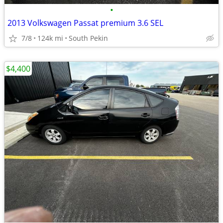
•
2013 Volkswagen Passat premium 3.6 SEL
7/8
124k mi
South Pekin
$4,400