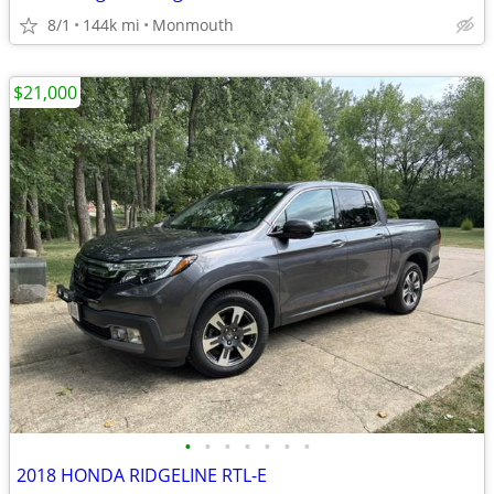
8/1
144k mi
Monmouth
$21,000
•
•
•
•
•
•
•
2018 HONDA RIDGELINE RTL-E