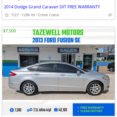
•
•
•
•
•
•
•
•
•
•
•
•
•
•
•
•
•
•
2014 Dodge Grand Caravan SXT FREE WARRANTY
7/27
120k mi
Creve Coeur
$7,500