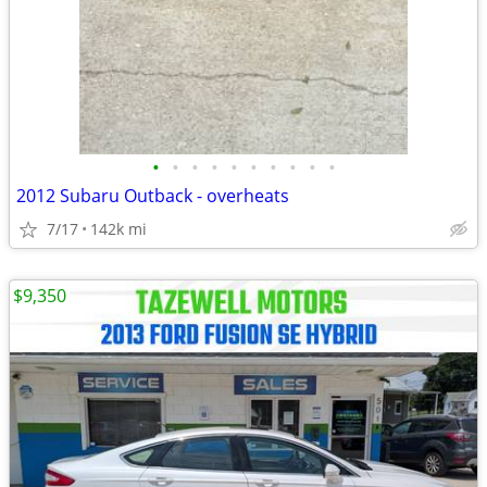
•
•
•
•
•
•
•
•
•
•
2012 Subaru Outback - overheats
7/17
142k mi
$9,350