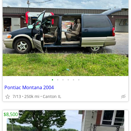
•
•
•
•
•
•
Pontiac Montana 2004
7/13
250k mi
Canton IL
$8,500