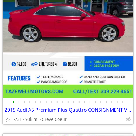
•
•
•
•
•
•
•
•
•
•
•
•
•
•
•
•
•
•
•
•
•
2015 Audi A5 Premium Plus Quattro CONSIGNMENT VEHICLE
7/31
93k mi
Creve Coeur