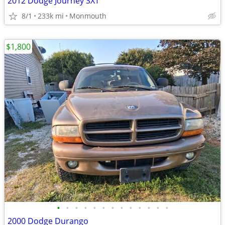
2012 Dodge Journey SXT
8/1
233k mi
Monmouth
$1,800
•
•
•
•
•
•
•
•
•
•
•
•
•
2000 Dodge Durango