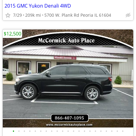
2015 GMC Yukon Denali 4WD
7/29
209k mi
5700 W. Plank Rd Peoria IL 61604
$12,500
•
•
•
•
•
•
•
•
•
•
•
•
•
•
•
•
•
•
•
•
•