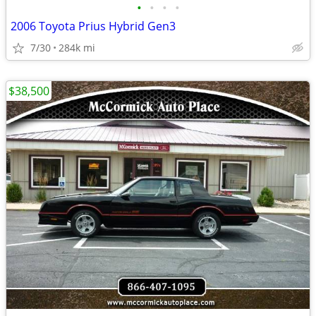
•
•
•
•
2006 Toyota Prius Hybrid Gen3
7/30
284k mi
$38,500