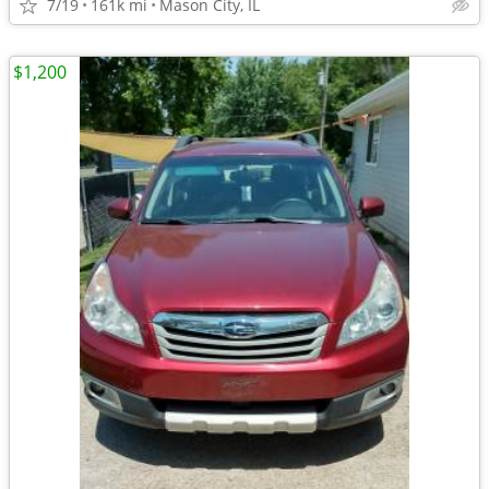
7/19
161k mi
Mason City, IL
$1,200