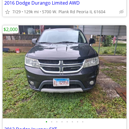
2016 Dodge Durango Limited AWD
7/29
129k mi
5700 W. Plank Rd Peoria IL 61604
$2,000
•
•
•
•
•
•
•
•