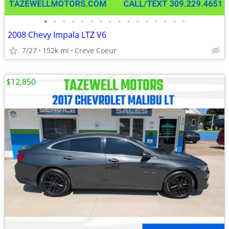
•
•
•
•
•
•
•
•
•
•
•
•
•
•
•
•
2008 Chevy Impala LTZ V6
7/27
152k mi
Creve Coeur
$12,850