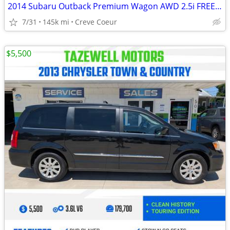
2014 Subaru Outback Premium Wagon AWD 2.5i FREE WARRANTY
7/31
145k mi
Creve Coeur
$5,500