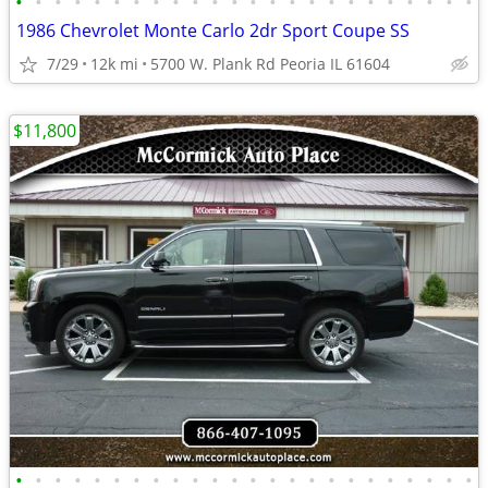
•
•
•
•
•
•
•
•
•
•
•
•
•
•
•
•
•
•
•
•
•
•
•
•
1986 Chevrolet Monte Carlo 2dr Sport Coupe SS
7/29
12k mi
5700 W. Plank Rd Peoria IL 61604
$11,800
•
•
•
•
•
•
•
•
•
•
•
•
•
•
•
•
•
•
•
•
•
•
•
•