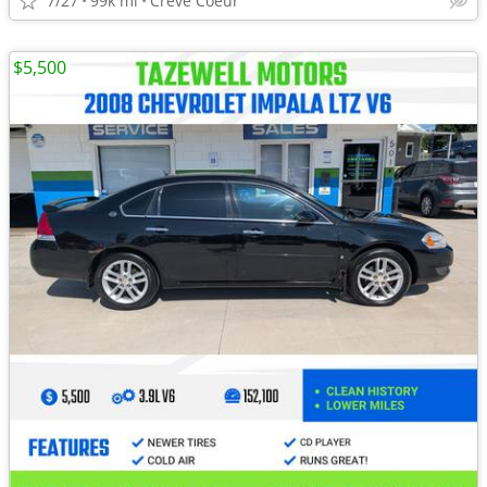
7/27
99k mi
Creve Coeur
$5,500