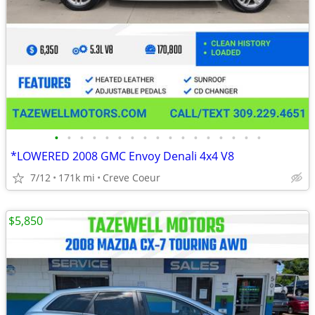
•
•
•
•
•
•
•
•
•
•
•
•
•
•
•
•
•
*LOWERED 2008 GMC Envoy Denali 4x4 V8
7/12
171k mi
Creve Coeur
$5,850