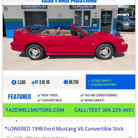
•
•
•
•
•
•
•
•
•
•
•
•
•
•
•
•
•
•
•
•
*LOWERED 1998 Ford Mustang V6 Convertible Stick