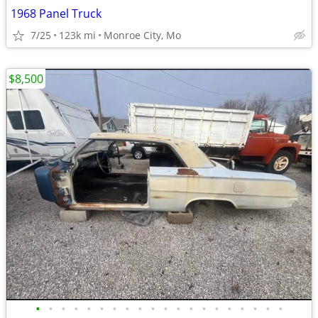
1968 Panel Truck
7/25
123k mi
Monroe City, Mo
$8,500
•
•
•
•
•
•
•
•
•
•
•
•
•
•
•
•
•
•
•
•