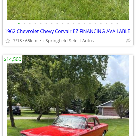
•
•
•
•
•
•
•
•
•
•
•
•
•
•
•
•
•
•
•
1962 Chevrolet Chevy Corvair EZ FINANCING AVAILABLE
7/13
65k mi
+ Springfield Select Autos
$14,500