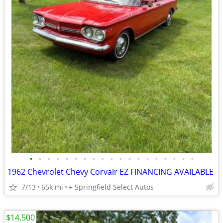
•
•
•
•
•
•
•
•
•
•
•
•
•
•
•
•
•
•
•
1962 Chevrolet Chevy Corvair EZ FINANCING AVAILABLE
7/13
65k mi
+ Springfield Select Autos
$14,500