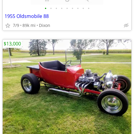
•
•
•
•
•
•
•
•
•
1955 Oldsmobile 88
7/9
89k mi
Dixon
$13,000