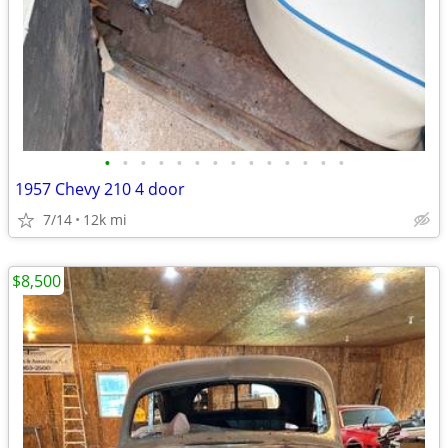
•
•
•
•
•
•
•
•
•
•
•
•
•
•
1957 Chevy 210 4 door
7/14
12k mi
$8,500