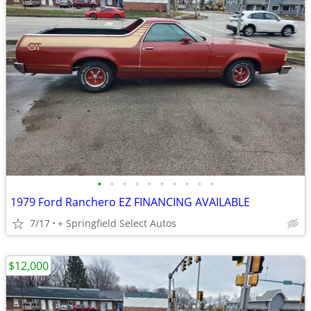
•
•
•
•
•
•
•
•
•
•
1979 Ford Ranchero EZ FINANCING AVAILABLE
7/17
+ Springfield Select Autos
$12,000