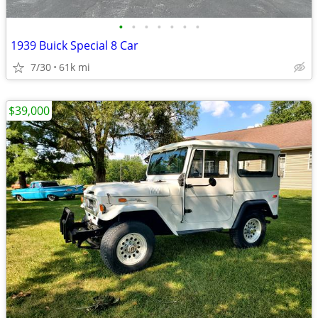
•
•
•
•
•
•
•
1939 Buick Special 8 Car
7/30
61k mi
$39,000