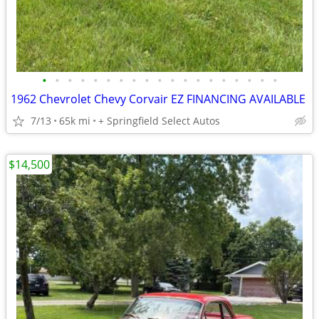
•
•
•
•
•
•
•
•
•
•
•
•
•
•
•
•
•
•
•
1962 Chevrolet Chevy Corvair EZ FINANCING AVAILABLE
7/13
65k mi
+ Springfield Select Autos
$14,500