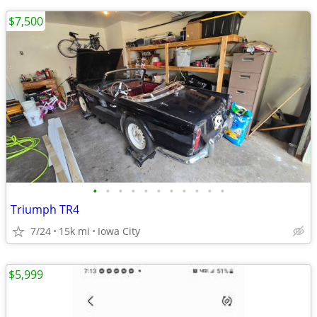
$7,500
•
•
•
•
•
•
•
•
•
•
•
Triumph TR4
7/24
15k mi
Iowa City
$5,999