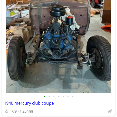
•
•
•
•
•
•
•
1940 mercury club coupe
7/9
1,234mi