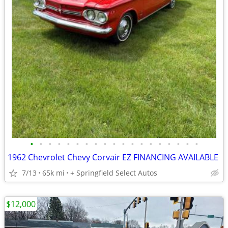
•
•
•
•
•
•
•
•
•
•
•
•
•
•
•
•
•
•
•
1962 Chevrolet Chevy Corvair EZ FINANCING AVAILABLE
7/13
65k mi
+ Springfield Select Autos
$12,000