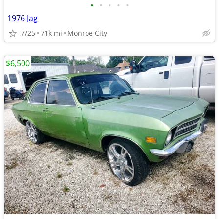
•
•
•
•
•
1976 Jag
7/25
71k mi
Monroe City
$6,500