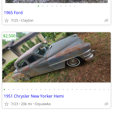
•
•
•
•
•
•
•
•
•
1965 Ford
7/25
Clayton
$2,500
•
•
•
•
•
•
•
•
•
•
•
•
•
•
•
•
•
•
•
•
•
•
•
•
1951 Chrysler New Yorker Hemi
7/23
20k mi
Oquawka