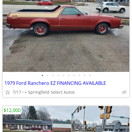
•
•
•
•
•
•
•
•
•
•
1979 Ford Ranchero EZ FINANCING AVAILABLE
7/17
+ Springfield Select Autos
$12,000