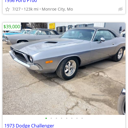
1956 Ford F100
7/27
123k mi
Monroe City, Mo
$39,000
•
•
•
•
•
•
•
•
1973 Dodge Challenger