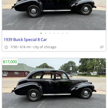
•
•
•
•
•
•
•
1939 Buick Special 8 Car
7/30
61k mi
city of chicago
$17,000