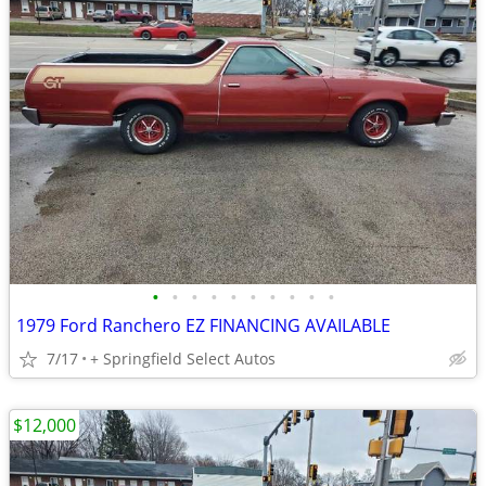
•
•
•
•
•
•
•
•
•
•
1979 Ford Ranchero EZ FINANCING AVAILABLE
7/17
+ Springfield Select Autos
$12,000