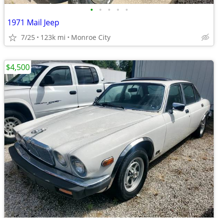
•
•
•
•
•
1971 Mail Jeep
7/25
123k mi
Monroe City
$4,500