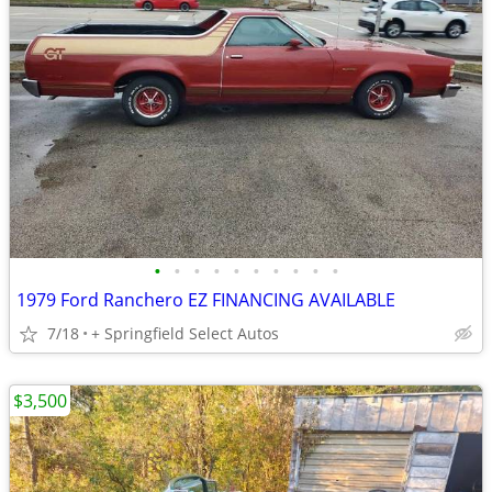
•
•
•
•
•
•
•
•
•
•
1979 Ford Ranchero EZ FINANCING AVAILABLE
7/18
+ Springfield Select Autos
$3,500