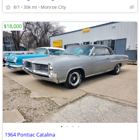
8/1
30k mi
Monroe City
$18,000
•
•
•
•
1964 Pontiac Catalina