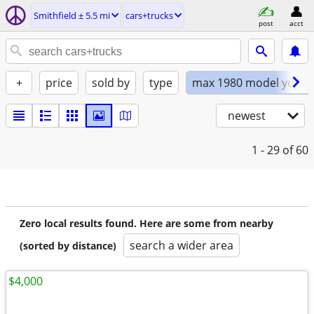
Smithfield ± 5.5 mi
cars+trucks
post
acct
+
price
sold by
type
max 1980 model year
newest
1 - 29
of 60
Zero local results found. Here are some from nearby
search a wider area
(sorted by distance)
$4,000