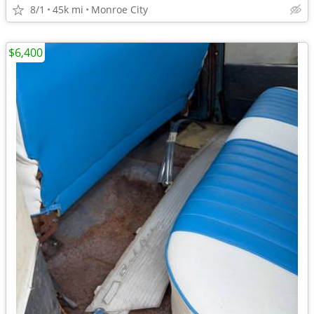
8/1
45k mi
Monroe City
$6,400