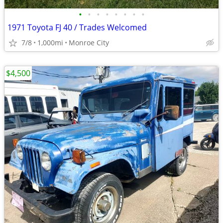
•
•
•
•
•
•
•
•
1971 Toyota FJ 40 / Trades Welcomed
7/8
1,000mi
Monroe City
$4,500