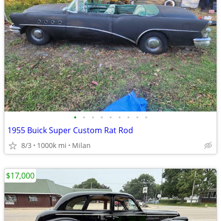
•
•
•
•
•
•
•
•
•
1955 Buick Super Custom Rat Rod
8/3
1000k mi
Milan
$17,000