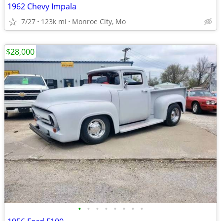
1962 Chevy Impala
7/27
123k mi
Monroe City, Mo
$28,000
•
•
•
•
•
•
•
•