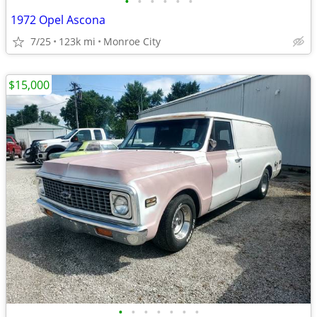
•
•
•
•
•
•
1972 Opel Ascona
7/25
123k mi
Monroe City
$15,000
•
•
•
•
•
•
•