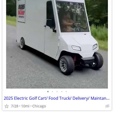
•
•
•
•
•
2025 Electric Golf Cart/ Food Truck/ Delivery/ Maintanence
7/28
10mi
Chicago