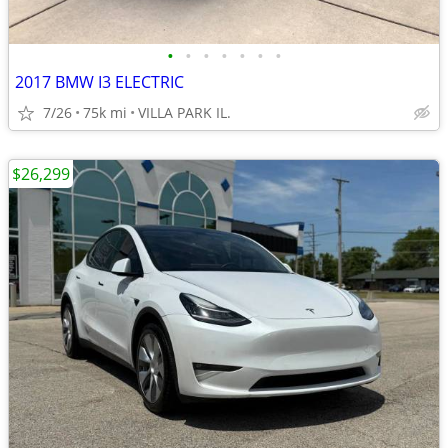
•
•
•
•
•
•
•
2017 BMW I3 ELECTRIC
7/26
75k mi
VILLA PARK IL.
$26,299