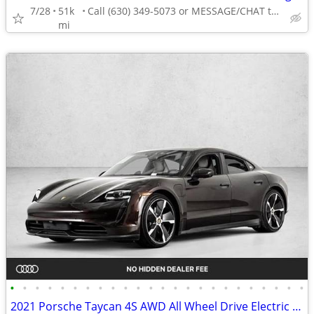
7/28
51k
Call (630) 349-5073 or MESSAGE/CHAT to confirm availability
mi
•
•
•
•
•
•
•
•
•
•
•
•
•
•
•
•
•
•
•
•
•
•
•
•
2021 Porsche Taycan 4S AWD All Wheel Drive Electric AUTONATION