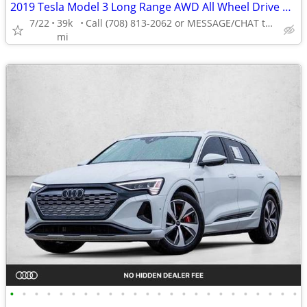
2019 Tesla Model 3 Long Range AWD All Wheel Drive Electric AUTONATION
7/22
39k
Call (708) 813-2062 or MESSAGE/CHAT to confirm availability
mi
•
•
•
•
•
•
•
•
•
•
•
•
•
•
•
•
•
•
•
•
•
•
•
•