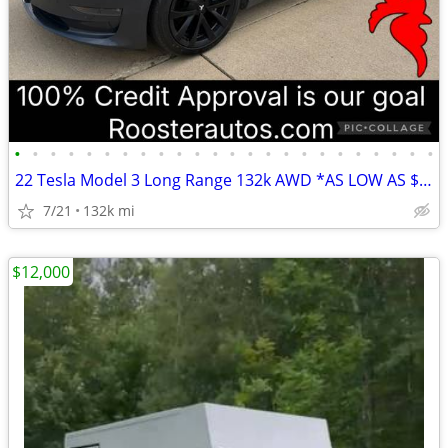
•
•
•
•
•
•
•
•
•
•
•
•
•
•
•
•
•
•
•
•
•
•
•
•
22 Tesla Model 3 Long Range 132k AWD *AS LOW AS $500 DOWN
7/21
132k mi
$12,000