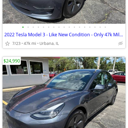
•
•
•
•
•
•
•
•
•
•
•
•
•
•
•
•
•
2022 Tesla Model 3 - Like New Condition - Only 47k Miles!
7/23
47k mi
Urbana, IL
$24,990