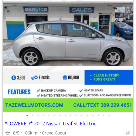
•
•
•
•
•
•
•
•
•
•
•
•
•
•
•
•
*LOWERED* 2012 Nissan Leaf SL Electric
8/5
106k mi
Creve Coeur