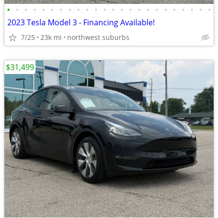
•
•
•
•
•
•
•
•
•
•
•
•
•
•
•
•
•
•
•
•
•
•
•
•
2023 Tesla Model 3 - Financing Available!
7/25
23k mi
northwest suburbs
$31,499