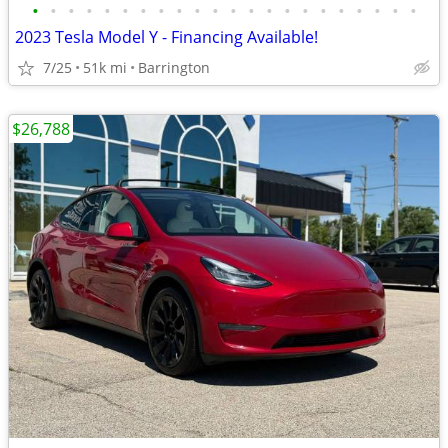
•
•
•
•
•
•
•
•
•
•
•
•
•
•
•
•
•
•
•
•
•
•
2023 Tesla Model Y - Financing Available!
7/25
51k mi
Barrington
$26,788