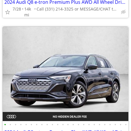
2024 Audi Q8 e-tron Premium Plus AWD All Wheel Drive Certified SUV Electric AUTO
7/28
14k
Call (331) 214-3325 or MESSAGE/CHAT to confirm availability
mi
•
•
•
•
•
•
•
•
•
•
•
•
•
•
•
•
•
•
•
•
•
•
•
•