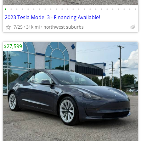
•
•
•
•
•
•
•
•
•
•
•
•
•
•
•
•
•
•
•
•
•
•
•
•
2023 Tesla Model 3 - Financing Available!
7/25
31k mi
northwest suburbs
$27,599