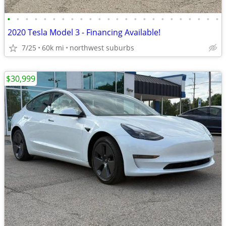
•
•
•
•
•
•
•
•
•
•
•
•
•
•
•
•
•
•
•
•
•
•
•
•
2020 Tesla Model 3 - Financing Available!
7/25
60k mi
northwest suburbs
$30,999