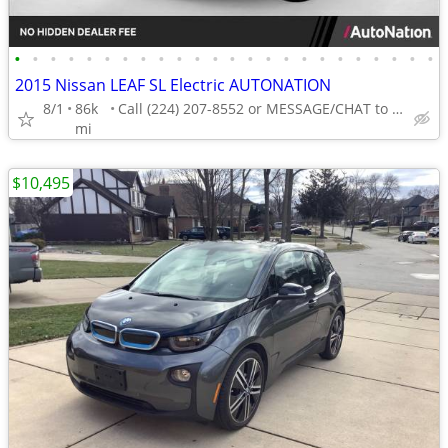
•
•
•
•
•
•
•
•
•
•
•
•
•
•
•
•
•
•
•
•
•
•
•
•
2015 Nissan LEAF SL Electric AUTONATION
8/1
86k
Call (224) 207-8552 or MESSAGE/CHAT to confirm availability
mi
$10,495