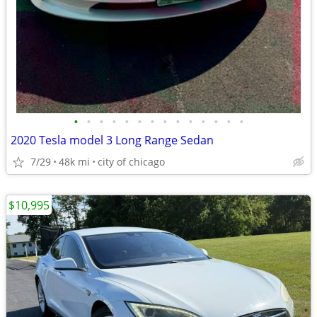
•
•
•
•
•
•
•
•
•
•
•
•
•
•
2020 Tesla model 3 Long Range Sedan
7/29
48k mi
city of chicago
$10,995