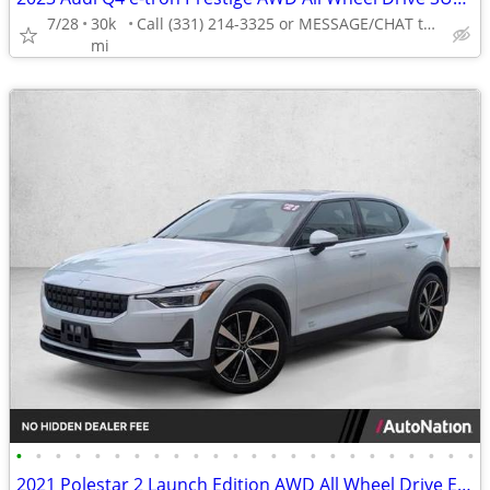
7/28
30k
Call (331) 214-3325 or MESSAGE/CHAT to confirm availability
mi
•
•
•
•
•
•
•
•
•
•
•
•
•
•
•
•
•
•
•
•
•
•
•
•
2021 Polestar 2 Launch Edition AWD All Wheel Drive Electric AUTONATION