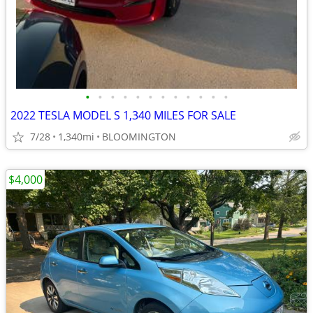
•
•
•
•
•
•
•
•
•
•
•
•
2022 TESLA MODEL S 1,340 MILES FOR SALE
7/28
1,340mi
BLOOMINGTON
$4,000