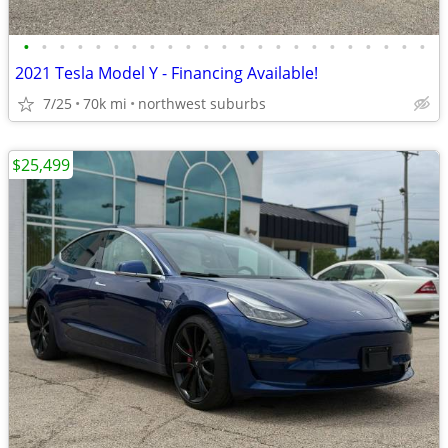
•
•
•
•
•
•
•
•
•
•
•
•
•
•
•
•
•
•
•
•
•
•
•
2021 Tesla Model Y - Financing Available!
7/25
70k mi
northwest suburbs
$25,499