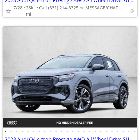
2023 Audi Q4 e-tron Prestige AWD All Wheel Drive SUV Electric AUTONATION
7/28
28k
Call (331) 214-3325 or MESSAGE/CHAT to confirm availability
mi
•
•
•
•
•
•
•
•
•
•
•
•
•
•
•
•
•
•
•
•
•
•
•
•
2023 Audi Q4 e-tron Prestige AWD All Wheel Drive SUV Electric AUTONATION