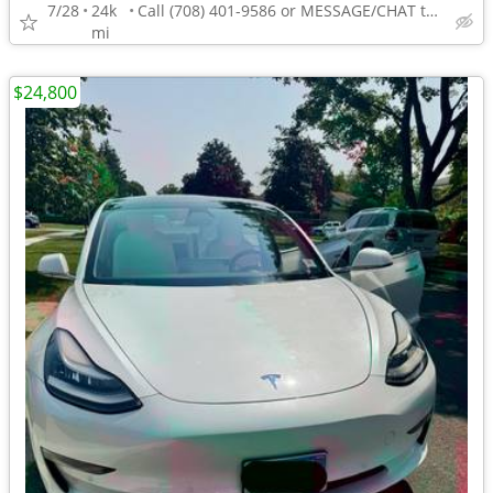
7/28
24k
Call (708) 401-9586 or MESSAGE/CHAT to confirm availability
mi
$24,800