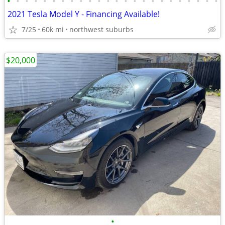
•
•
•
•
•
•
•
•
•
•
•
•
•
•
•
•
•
•
•
•
•
•
•
•
2021 Tesla Model Y - Financing Available!
7/25
60k mi
northwest suburbs
$20,000
•