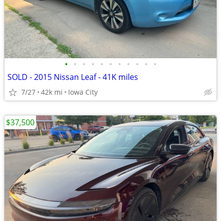
•
•
•
•
•
•
•
•
•
•
•
SOLD - 2015 Nissan Leaf - 41K miles
7/27
42k mi
Iowa City
$37,500