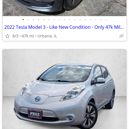
•
•
•
•
•
•
•
•
•
•
•
•
•
•
•
•
•
2022 Tesla Model 3 - Like New Condition - Only 47k Miles!
8/3
47k mi
Urbana, IL