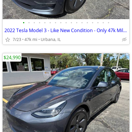
•
•
•
•
•
•
•
•
•
•
•
•
•
•
•
•
•
2022 Tesla Model 3 - Like New Condition - Only 47k Miles!
7/23
47k mi
Urbana, IL
$24,990