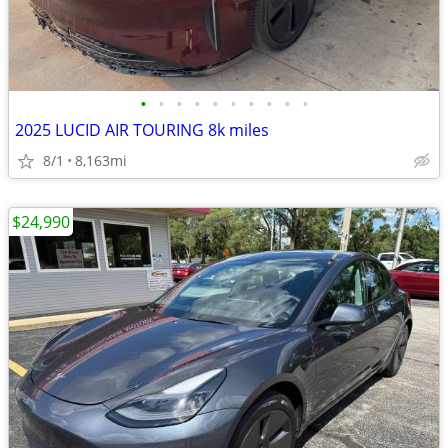
•
•
•
•
•
•
•
•
•
•
2025 LUCID AIR TOURING 8k miles
8/1
8,163mi
$24,990