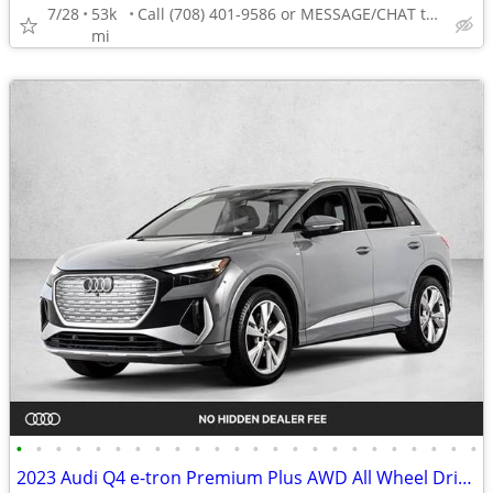
7/28
53k
Call (708) 401-9586 or MESSAGE/CHAT to confirm availability
mi
•
•
•
•
•
•
•
•
•
•
•
•
•
•
•
•
•
•
•
•
•
•
•
•
2023 Audi Q4 e-tron Premium Plus AWD All Wheel Drive SUV Electric AUTONATION