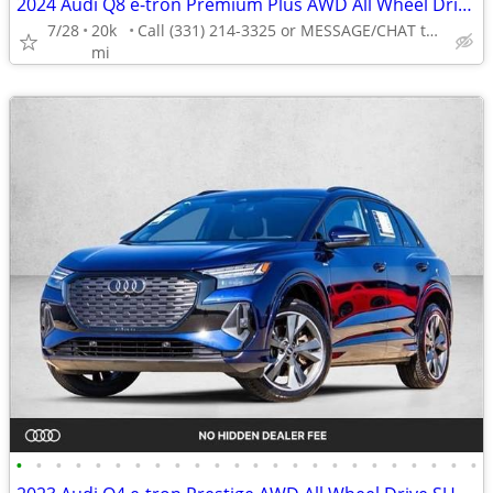
2024 Audi Q8 e-tron Premium Plus AWD All Wheel Drive Certified SUV Electric AUTO
7/28
20k
Call (331) 214-3325 or MESSAGE/CHAT to confirm availability
mi
•
•
•
•
•
•
•
•
•
•
•
•
•
•
•
•
•
•
•
•
•
•
•
•