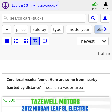
Laura ± 6.5 mi
cars+trucks
post
acct
+
price
sold by
type
model year
electric
newest
1
of 55
Zero local results found. Here are some from nearby
search a wider area
(sorted by distance)
$3,500