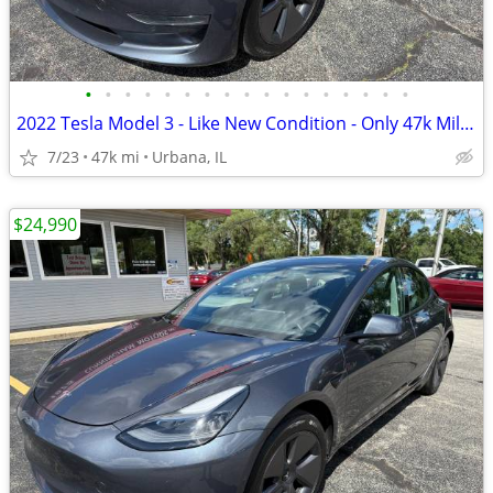
•
•
•
•
•
•
•
•
•
•
•
•
•
•
•
•
•
2022 Tesla Model 3 - Like New Condition - Only 47k Miles!
7/23
47k mi
Urbana, IL
$24,990