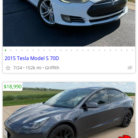
•
•
•
•
•
•
•
•
•
•
•
•
•
•
•
•
•
•
•
•
•
•
•
•
2015 Tesla Model S 70D
7/24
152k mi
Griffith
$18,990