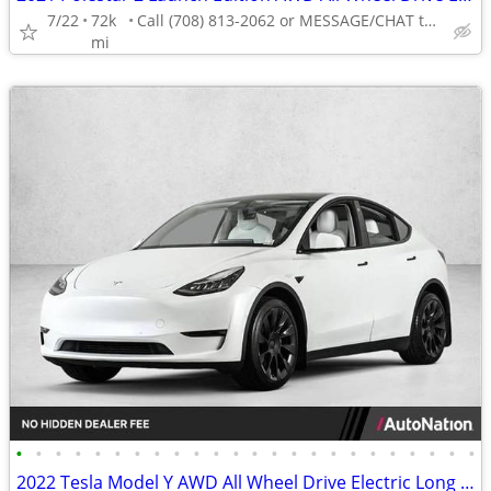
7/22
72k
Call (708) 813-2062 or MESSAGE/CHAT to confirm availability
mi
•
•
•
•
•
•
•
•
•
•
•
•
•
•
•
•
•
•
•
•
•
•
•
•
2022 Tesla Model Y AWD All Wheel Drive Electric Long Range SUV