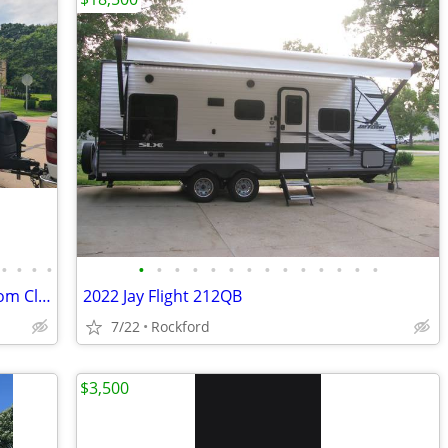
•
•
•
•
•
•
•
•
•
•
•
•
•
•
•
•
•
•
2021 Jayco Eagle HT 274CKDS – Showroom Clean – Must See
2022 Jay Flight 212QB
7/22
Rockford
$3,500