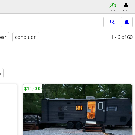
post
acct
ear
condition
1 - 6
of 60
a
$11,000