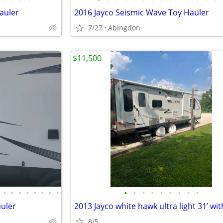
auler
2016 Jayco Seismic Wave Toy Hauler
7/27
Abingdon
$11,500
•
•
•
•
•
•
•
•
•
•
•
•
•
•
•
•
•
uler
2013 Jayco white hawk ultra light 31’ wit
8/5