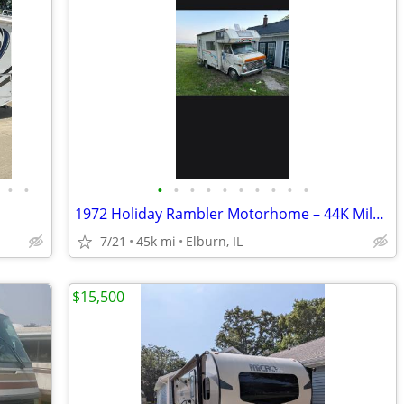
•
•
•
•
•
•
•
•
•
•
•
•
1972 Holiday Rambler Motorhome – 44K Miles – Elburn, IL
7/21
45k mi
Elburn, IL
$15,500