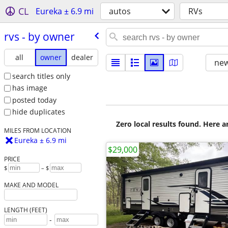
CL
Eureka ± 6.9 mi
autos
RVs
rvs - by owner
all
owner
dealer
new
search titles only
has image
posted today
hide duplicates
Zero local results found. Here 
MILES FROM LOCATION
Eureka ± 6.9 mi
$29,000
PRICE
$
– $
MAKE AND MODEL
LENGTH (FEET)
-