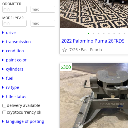
ODOMETER
-
MODEL YEAR
-
drive
•
•
•
•
•
•
•
•
2022 Palomino Puma 26FKDS
transmission
7/26
East Peoria
condition
paint color
$300
cylinders
fuel
rv type
title status
delivery available
cryptocurrency ok
language of posting