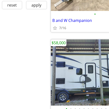
reset
apply
•
B and W Champanion
7/16
$58,000
•
•
•
•
•
•
•
•
•
•