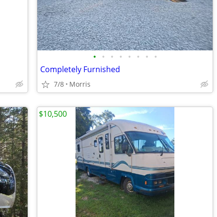
•
•
•
•
•
•
•
•
Completely Furnished
7/8
Morris
$10,500