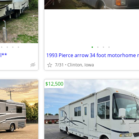
•
•
•
•
•
•
•
•
l**
7/31
Clinton, Iowa
$12,500