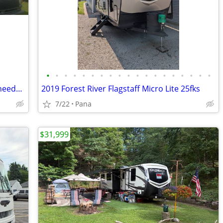
•
•
•
•
•
•
•
•
•
•
•
•
•
•
•
•
•
•
•
1993 Pierce arrow 34 foot motorhome needs brake work
2019 Forest River Flagstaff Micro Lite 25fks
7/22
Pana
$31,999