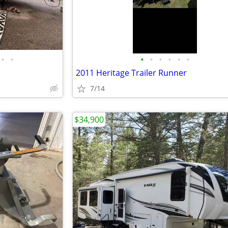
•
•
•
•
•
•
•
•
2011 Heritage Trailer Runner
7/14
$34,900