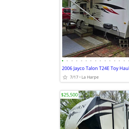
•
•
•
•
•
•
•
•
•
•
•
•
•
•
2006 Jayco Talon T24E Toy Hau
7/17
La Harpe
$25,500