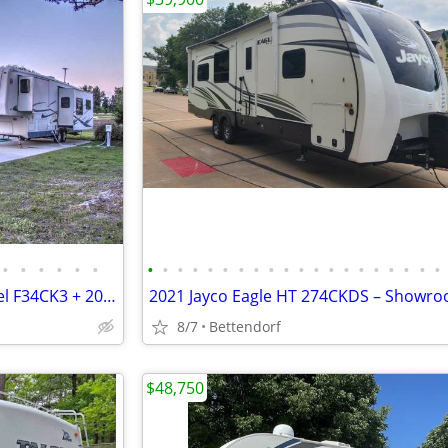
•
•
•
•
•
•
•
•
•
•
•
•
•
•
•
•
•
•
•
•
•
•
•
•
•
•
2005 Carriage Cameo Fifthwheel F34CK3 + 2005 Chevy 2500HD Duramax
8/7
Bettendorf
$48,750