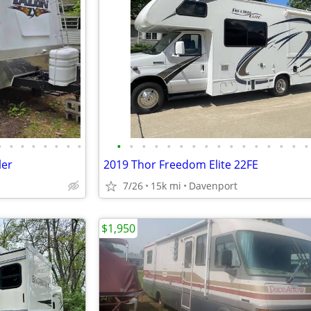
•
•
•
•
•
•
•
•
•
•
•
•
•
•
•
•
•
•
•
•
•
•
•
•
ler
2019 Thor Freedom Elite 22FE
7/26
15k mi
Davenport
$1,950