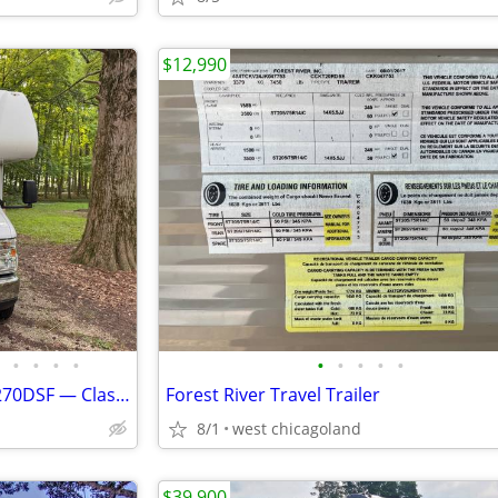
$12,990
•
•
•
•
•
•
•
•
•
2019 Forest River Sunseeker 3270DSF — Class C Motorhome
Forest River Travel Trailer
8/1
west chicagoland
$39,900