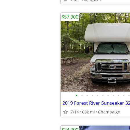
$57,900
•
•
•
•
•
•
•
•
•
•
•
7/14
68k mi
Champaign
$24,000