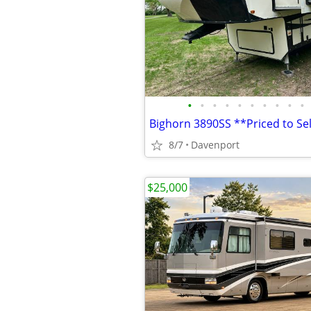
•
•
•
•
•
•
•
•
•
•
Bighorn 3890SS **Priced to Sel
8/7
Davenport
$25,000