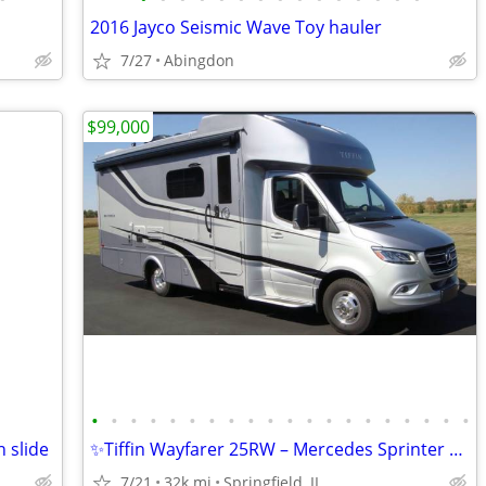
2016 Jayco Seismic Wave Toy hauler
7/27
Abingdon
$99,000
•
•
•
•
•
•
•
•
•
•
•
•
•
•
•
•
•
•
•
•
h slide
✨Tiffin Wayfarer 25RW – Mercedes Sprinter 2021 RV
7/21
32k mi
Springfield, IL