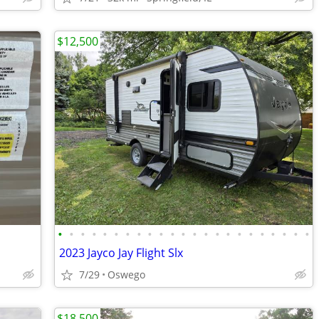
$12,500
•
•
•
•
•
•
•
•
•
•
•
•
•
•
•
•
•
•
•
•
•
•
•
2023 Jayco Jay Flight Slx
7/29
Oswego
$18,500