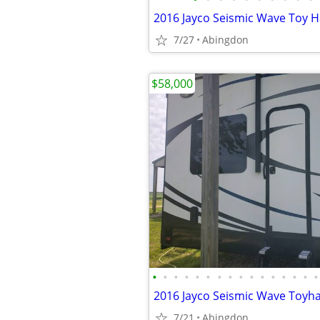
2016 Jayco Seismic Wave Toy H
7/27
Abingdon
$58,000
•
•
•
•
•
•
•
•
•
•
•
•
•
•
•
•
2016 Jayco Seismic Wave Toyha
7/21
Abingdon