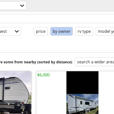
est
price
by owner
rv type
model y
search a wider are
are some from nearby (sorted by distance)
$6,000