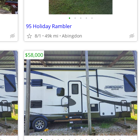
•
•
•
•
•
95 Holiday Rambler
8/1
49k mi
Abingdon
$58,000
•
•
•
•
•
•
•
•
•
•
•
•
•
•
•
•