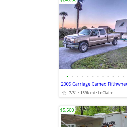
•
•
•
•
•
•
•
•
•
•
•
•
7/31
139k mi
LeClaire
$5,500