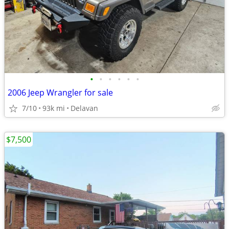
•
•
•
•
•
•
2006 Jeep Wrangler for sale
7/10
93k mi
Delavan
$7,500