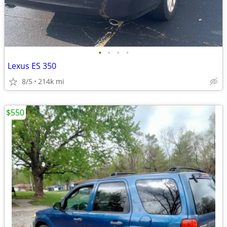
•
•
•
•
Lexus ES 350
8/5
214k mi
$550