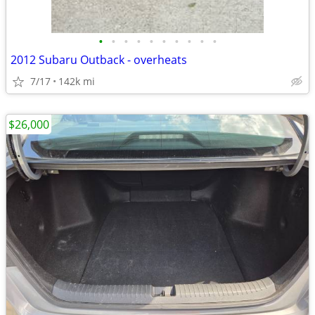
•
•
•
•
•
•
•
•
•
•
2012 Subaru Outback - overheats
7/17
142k mi
$26,000