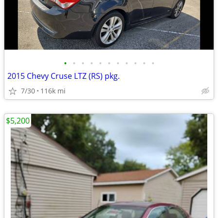
•
•
•
•
•
•
•
•
•
•
•
2015 Chevy Cruse LTZ (RS) pkg.
7/30
116k mi
$5,200