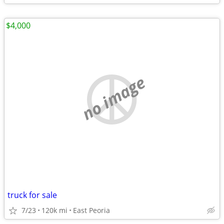
$4,000
no image
truck for sale
7/23
120k mi
East Peoria