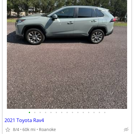
•
•
•
•
•
•
•
•
•
•
•
•
•
•
•
2021 Toyota Rav4
8/4
60k mi
Roanoke