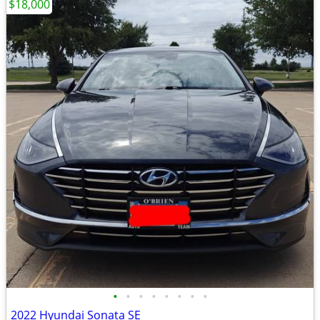
$18,000
•
•
•
•
•
•
•
•
2022 Hyundai Sonata SE