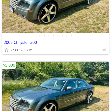
•
•
•
•
•
•
•
•
2005 Chrysler 300
7/30
250k mi
$5,000