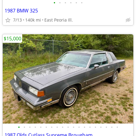
•
•
•
•
•
•
1987 BMW 325
7/13
140k mi
East Peoria Ill.
$15,000
•
•
•
•
•
•
•
•
•
•
•
•
•
•
•
•
•
•
•
1987 Olds Cutlass Supreme Brougham