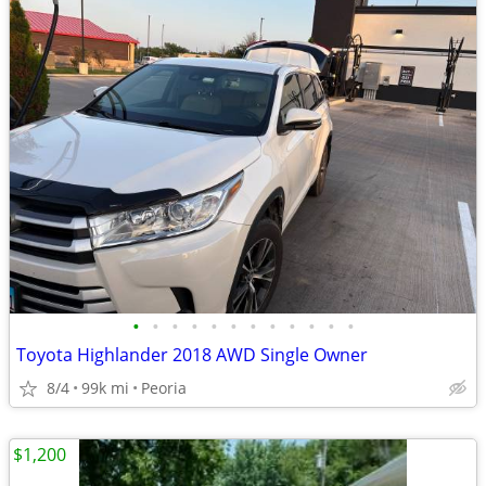
•
•
•
•
•
•
•
•
•
•
•
•
Toyota Highlander 2018 AWD Single Owner
8/4
99k mi
Peoria
$1,200