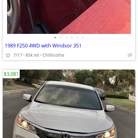
•
•
•
•
•
•
1989 F250 4WD with Windsor 351
7/17
85k mi
Chillicothe
$3,081