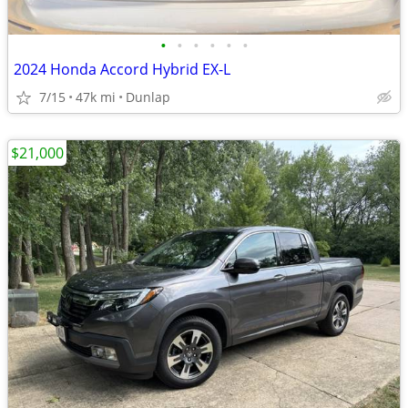
•
•
•
•
•
•
2024 Honda Accord Hybrid EX-L
7/15
47k mi
Dunlap
$21,000