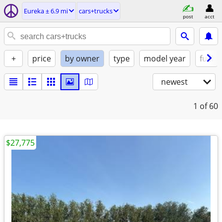
Eureka ± 6.9 mi
cars+trucks
post
acct
+
price
by owner
type
model year
fuel
newest
1
of 60
$27,775