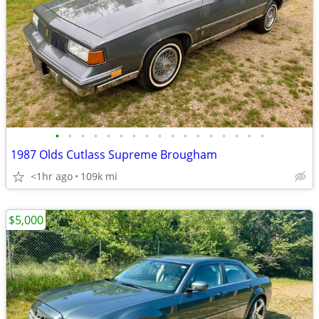
•
•
•
•
•
•
•
•
•
•
•
•
•
•
•
•
•
1987 Olds Cutlass Supreme Brougham
<1hr ago
109k mi
$5,000