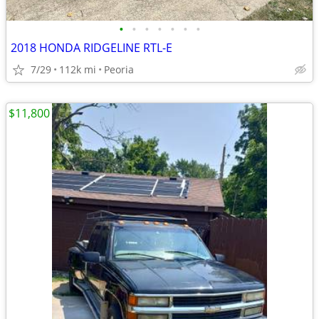
•
•
•
•
•
•
•
2018 HONDA RIDGELINE RTL-E
7/29
112k mi
Peoria
$11,800