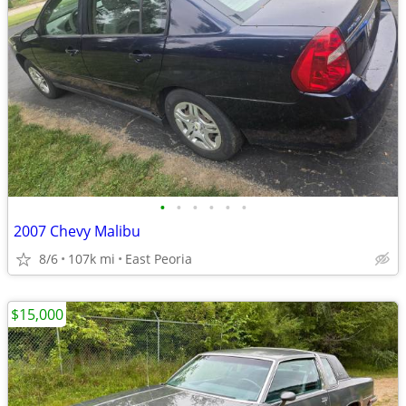
•
•
•
•
•
•
2007 Chevy Malibu
8/6
107k mi
East Peoria
$15,000