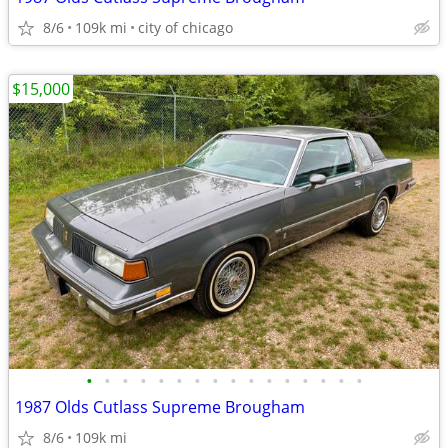
8/6
109k mi
city of chicago
$15,000
•
•
•
•
•
•
•
•
•
•
•
•
•
•
•
•
1987 Olds Cutlass Supreme Brougham
8/6
109k mi