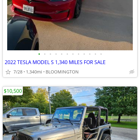
•
•
•
•
•
•
•
•
•
•
•
•
2022 TESLA MODEL S 1,340 MILES FOR SALE
7/28
1,340mi
BLOOMINGTON
$10,500