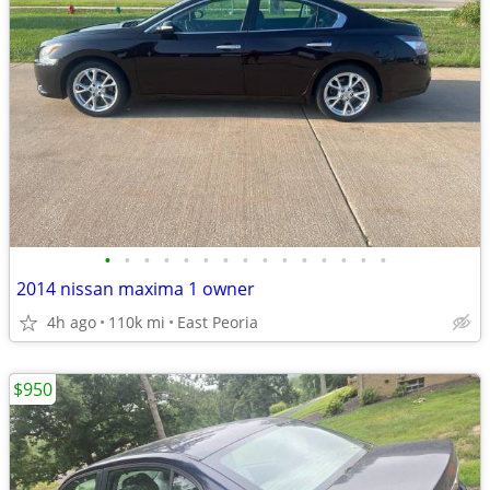
•
•
•
•
•
•
•
•
•
•
•
•
•
•
•
2014 nissan maxima 1 owner
4h ago
110k mi
East Peoria
$950