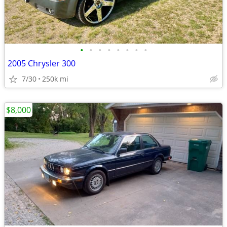
•
•
•
•
•
•
•
•
2005 Chrysler 300
7/30
250k mi
$8,000