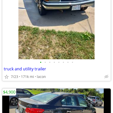
•
•
•
•
•
•
•
•
truck and utility trailer
7/23
171k mi
lacon
$4,900