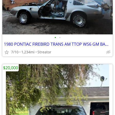
•
•
1980 PONTIAC FIREBIRD TRANS AM TTOP WS6 GM BANDIT
7/10
1,234mi
Streator
$20,000