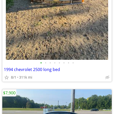
•
•
•
•
•
•
•
•
1994 chevrolet 2500 long bed
8/1
311k mi
$7,900