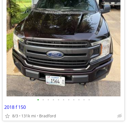
•
•
•
•
•
•
•
•
•
•
•
2018 f 150
8/3
131k mi
Bradford