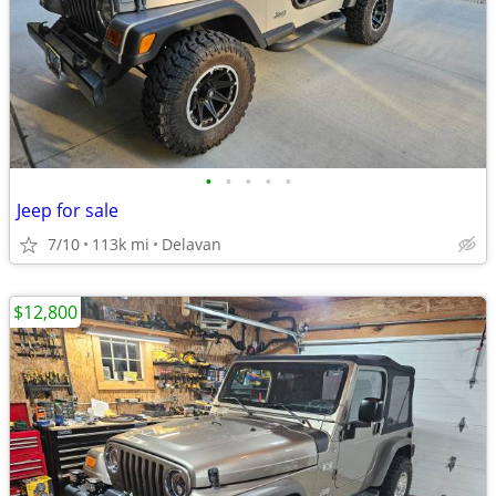
•
•
•
•
•
Jeep for sale
7/10
113k mi
Delavan
$12,800