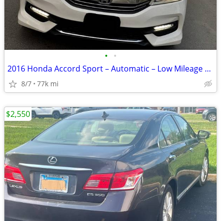
•
•
2016 Honda Accord Sport – Automatic – Low Mileage – 2.4L 4-Cylinder
8/7
77k mi
$2,550