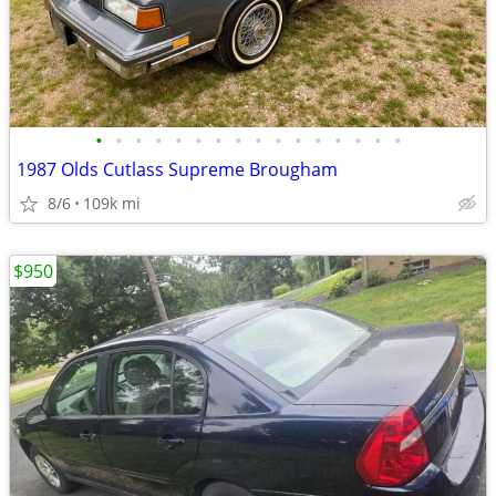
•
•
•
•
•
•
•
•
•
•
•
•
•
•
•
•
1987 Olds Cutlass Supreme Brougham
8/6
109k mi
$950