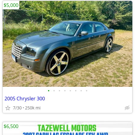
$5,000
•
•
•
•
•
•
•
•
2005 Chrysler 300
7/30
250k mi
$6,500