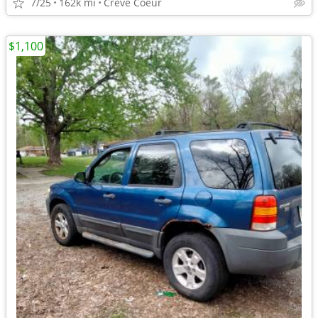
7/25
162k mi
Creve Coeur
$1,100