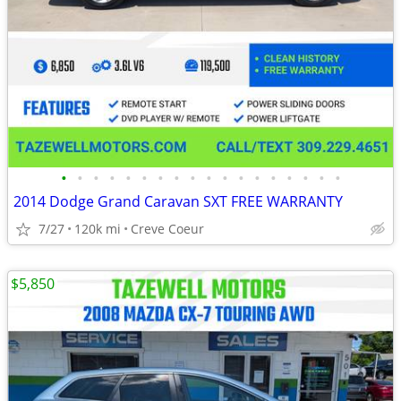
•
•
•
•
•
•
•
•
•
•
•
•
•
•
•
•
•
•
2014 Dodge Grand Caravan SXT FREE WARRANTY
7/27
120k mi
Creve Coeur
$5,850