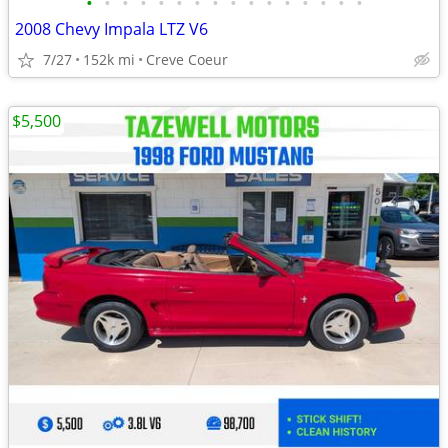
•
•
•
•
•
•
•
•
•
•
•
•
•
•
•
•
2008 Chevy Impala LTZ V6
7/27
152k mi
Creve Coeur
$5,500