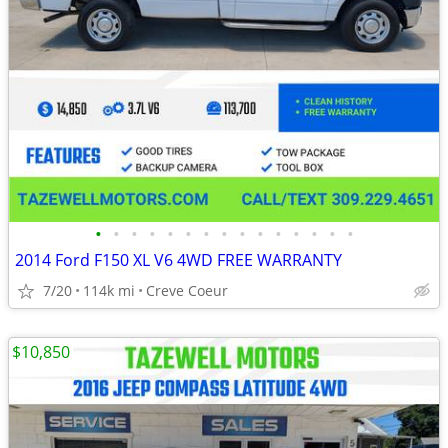
•
•
•
•
•
•
•
•
•
•
•
•
•
•
•
2014 Ford F150 XL V6 4WD FREE WARRANTY
7/20
114k mi
Creve Coeur
$10,850