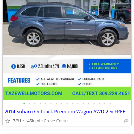
•
•
•
•
•
•
•
•
•
•
•
•
•
•
•
•
•
2014 Subaru Outback Premium Wagon AWD 2.5i FREE WARRANTY
7/31
145k mi
Creve Coeur