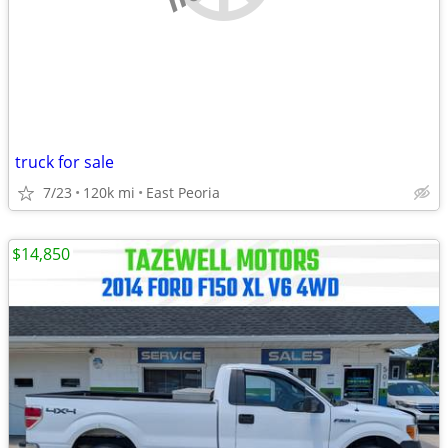
truck for sale
7/23
120k mi
East Peoria
$14,850