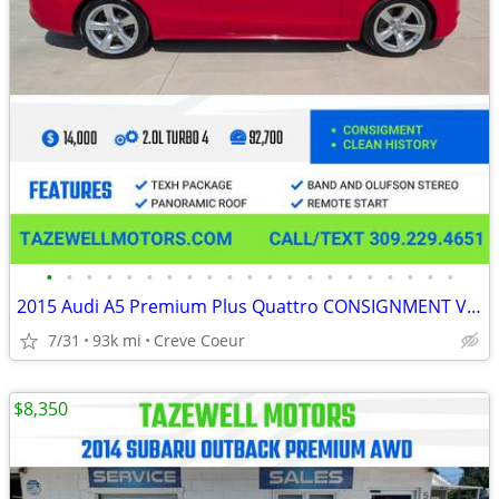
•
•
•
•
•
•
•
•
•
•
•
•
•
•
•
•
•
•
•
•
•
2015 Audi A5 Premium Plus Quattro CONSIGNMENT VEHICLE
7/31
93k mi
Creve Coeur
$8,350