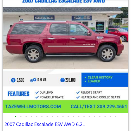
•
•
•
•
•
•
•
•
•
•
•
•
•
•
•
•
•
•
•
•
2007 Cadillac Escalade ESV AWD 6.2L