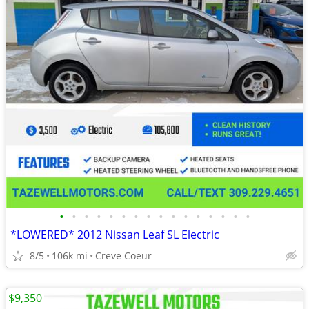
•
•
•
•
•
•
•
•
•
•
•
•
•
•
•
•
*LOWERED* 2012 Nissan Leaf SL Electric
8/5
106k mi
Creve Coeur
$9,350