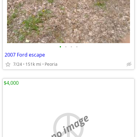
•
•
•
•
2007 Ford escape
7/24
151k mi
Peoria
$4,000
no image