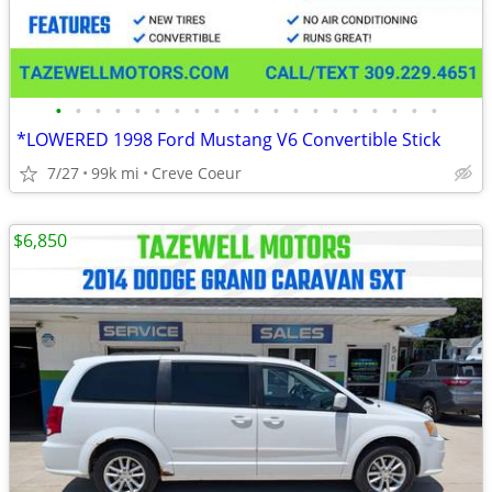
•
•
•
•
•
•
•
•
•
•
•
•
•
•
•
•
•
•
•
•
*LOWERED 1998 Ford Mustang V6 Convertible Stick
7/27
99k mi
Creve Coeur
$6,850