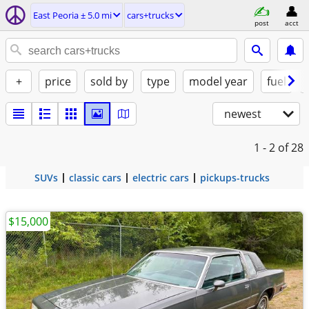
East Peoria ± 5.0 mi
cars+trucks
post
acct
+
price
sold by
type
model year
fuel
newest
1 - 2
of 28
SUVs
classic cars
electric cars
pickups-trucks
$15,000