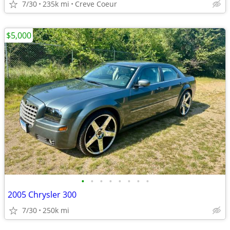
7/30
235k mi
Creve Coeur
$5,000
•
•
•
•
•
•
•
•
2005 Chrysler 300
7/30
250k mi