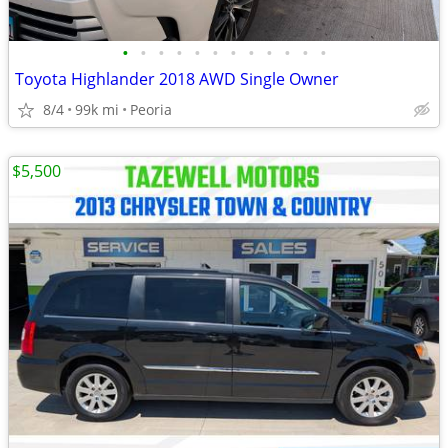
•
•
•
•
•
•
•
•
•
•
•
•
Toyota Highlander 2018 AWD Single Owner
8/4
99k mi
Peoria
$5,500