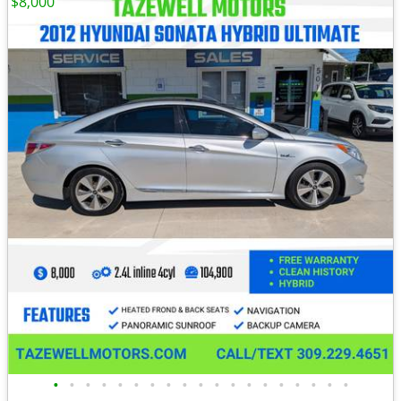
$8,000
•
•
•
•
•
•
•
•
•
•
•
•
•
•
•
•
•
•
•