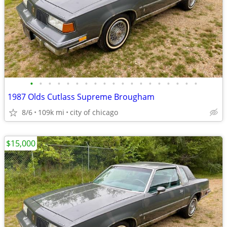
•
•
•
•
•
•
•
•
•
•
•
•
•
•
•
•
•
•
•
1987 Olds Cutlass Supreme Brougham
8/6
109k mi
city of chicago
$15,000