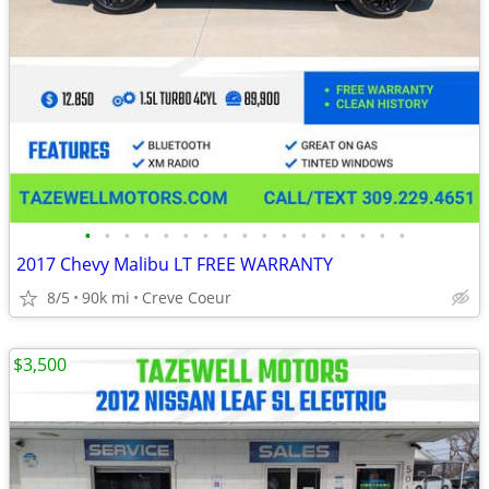
•
•
•
•
•
•
•
•
•
•
•
•
•
•
•
•
•
2017 Chevy Malibu LT FREE WARRANTY
8/5
90k mi
Creve Coeur
$3,500