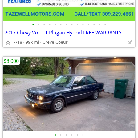
•
•
•
•
•
•
•
•
•
•
•
•
•
•
2017 Chevy Volt LT Plug-in Hybrid FREE WARRANTY
7/18
99k mi
Creve Coeur
$8,000
•
•
•
•
•
•