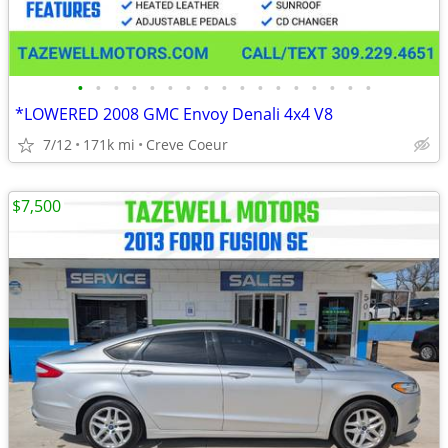
•
•
•
•
•
•
•
•
•
•
•
•
•
•
•
•
•
*LOWERED 2008 GMC Envoy Denali 4x4 V8
7/12
171k mi
Creve Coeur
$7,500