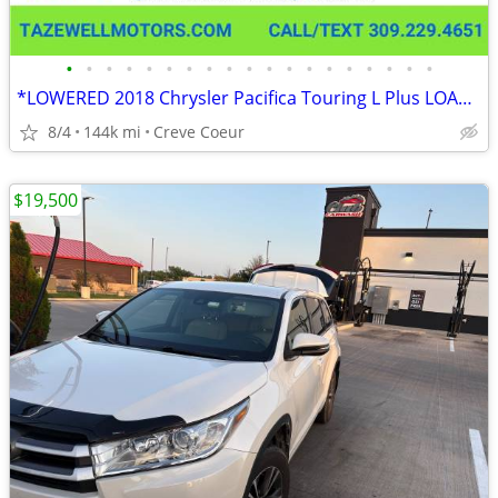
•
•
•
•
•
•
•
•
•
•
•
•
•
•
•
•
•
•
•
*LOWERED 2018 Chrysler Pacifica Touring L Plus LOADED FREE WARRANTY
8/4
144k mi
Creve Coeur
$19,500