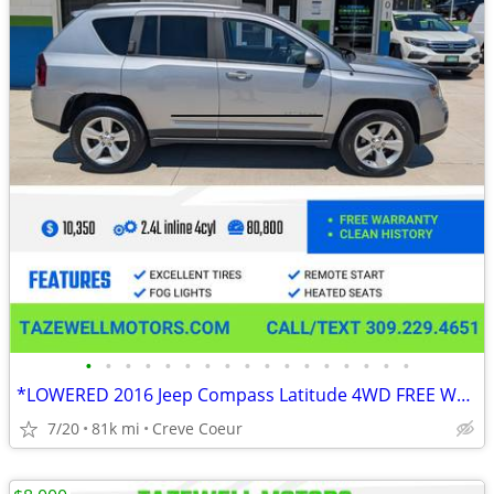
•
•
•
•
•
•
•
•
•
•
•
•
•
•
•
•
•
*LOWERED 2016 Jeep Compass Latitude 4WD FREE WARRANTY
7/20
81k mi
Creve Coeur