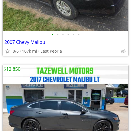
•
•
•
•
•
•
2007 Chevy Malibu
8/6
107k mi
East Peoria
$12,850