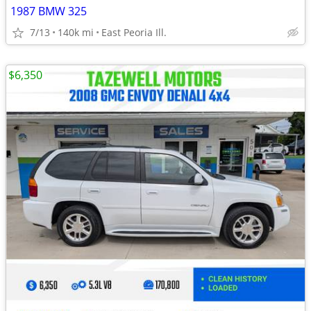
1987 BMW 325
7/13
140k mi
East Peoria Ill.
$6,350