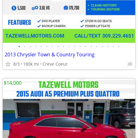
•
•
•
•
•
•
•
•
•
•
•
•
•
•
•
•
•
•
•
2013 Chrysler Town & Country Touring
8/3
180k mi
Creve Coeur
$14,000